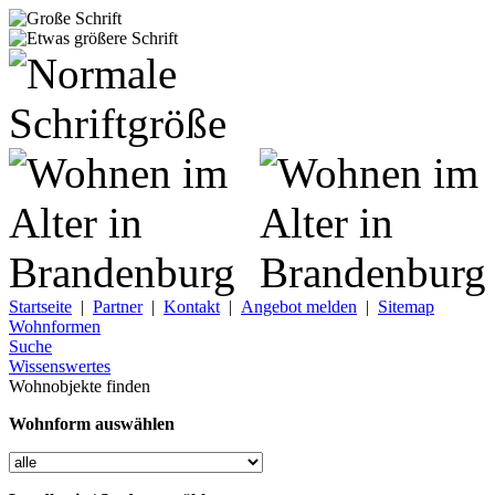
Startseite
|
Partner
|
Kontakt
|
Angebot melden
|
Sitemap
Wohnformen
Suche
Wissenswertes
Wohnobjekte finden
Wohnform auswählen