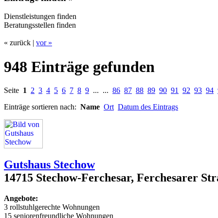
Dienstleistungen finden
Beratungsstellen finden
« zurück |
vor »
948 Einträge gefunden
Seite
1
2
3
4
5
6
7
8
9
... ...
86
87
88
89
90
91
92
93
94
Einträge sortieren nach:
Name
Ort
Datum des Eintrags
Gutshaus Stechow
14715 Stechow-Ferchesar, Ferchesarer Str
Angebote:
3 rollstuhlgerechte Wohnungen
15 seniorenfreundliche Wohnungen