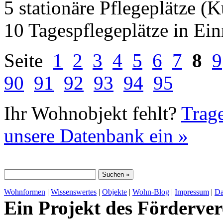
5 stationäre Pflegeplätze (
10 Tagespflegeplätze in Ei
Seite
1
2
3
4
5
6
7
8
9
90
91
92
93
94
95
Ihr Wohnobjekt fehlt?
Trage
unsere Datenbank ein »
Wohnformen
|
Wissenswertes
|
Objekte
|
Wohn-Blog
|
Impressum
|
Da
Ein Projekt des Förderver