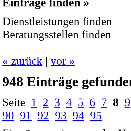
Einträge finden »
Dienstleistungen finden
Beratungsstellen finden
« zurück
|
vor »
948 Einträge gefunde
Seite
1
2
3
4
5
6
7
8
9
90
91
92
93
94
95