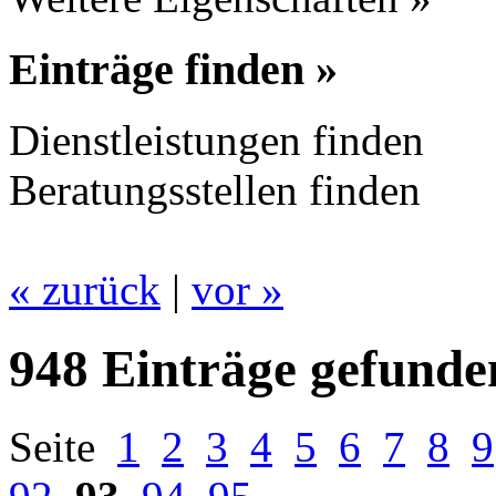
Einträge finden »
Dienstleistungen finden
Beratungsstellen finden
« zurück
|
vor »
948 Einträge gefunde
Seite
1
2
3
4
5
6
7
8
9