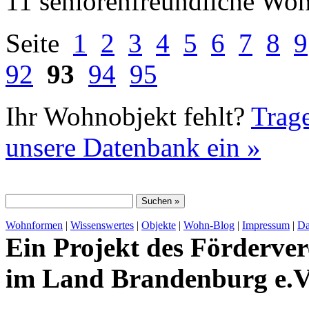
11 seniorenfreundliche Wo
Seite
1
2
3
4
5
6
7
8
9
92
93
94
95
Ihr Wohnobjekt fehlt?
Trage
unsere Datenbank ein »
Wohnformen
|
Wissenswertes
|
Objekte
|
Wohn-Blog
|
Impressum
|
Da
Ein Projekt des Förderver
im Land Brandenburg e.V