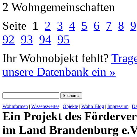
2 Wohngemeinschaften
Seite
1
2
3
4
5
6
7
8
9
92
93
94
95
Ihr Wohnobjekt fehlt?
Trage
unsere Datenbank ein »
Wohnformen
|
Wissenswertes
|
Objekte
|
Wohn-Blog
|
Impressum
|
Da
Ein Projekt des Förderver
im Land Brandenburg e.V