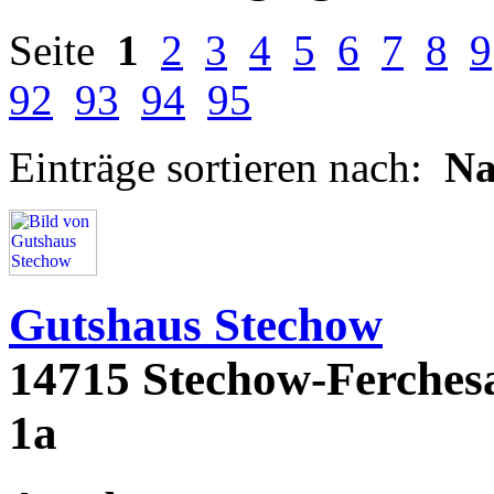
Seite
1
2
3
4
5
6
7
8
9
92
93
94
95
Einträge sortieren nach:
N
Gutshaus Stechow
14715 Stechow-Ferchesa
1a