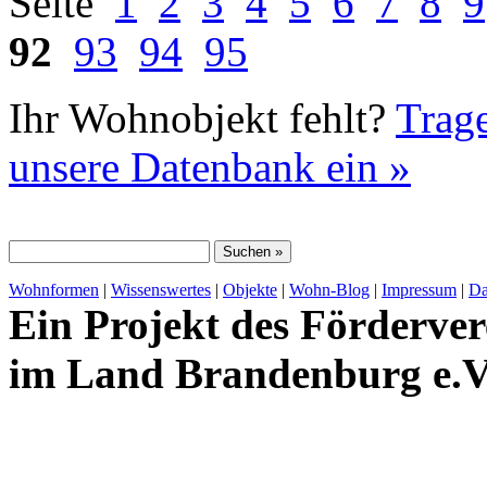
Seite
1
2
3
4
5
6
7
8
9
92
93
94
95
Ihr Wohnobjekt fehlt?
Trage
unsere Datenbank ein »
Wohnformen
|
Wissenswertes
|
Objekte
|
Wohn-Blog
|
Impressum
|
Da
Ein Projekt des Förderver
im Land Brandenburg e.V