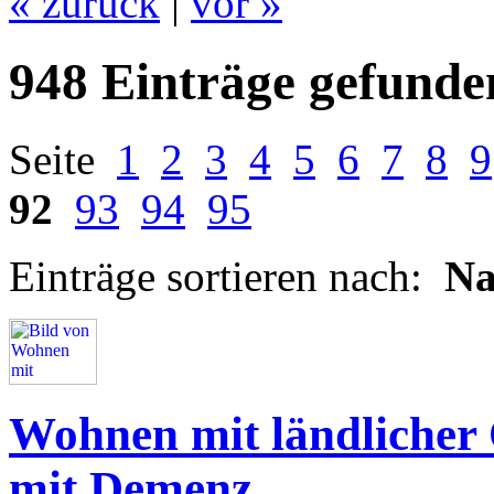
« zurück
|
vor »
948 Einträge gefunde
Seite
1
2
3
4
5
6
7
8
9
92
93
94
95
Einträge sortieren nach:
N
Wohnen mit ländlicher
mit Demenz