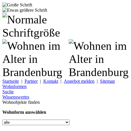
Startseite
|
Partner
|
Kontakt
|
Angebot melden
|
Sitemap
Wohnformen
Suche
Wissenswertes
Wohnobjekte finden
Wohnform auswählen