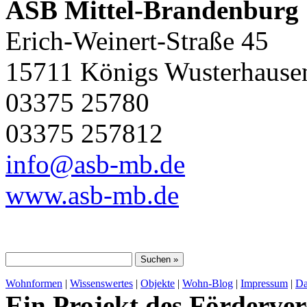
ASB Mittel-Brandenburg
Erich-Weinert-Straße 45
15711 Königs Wusterhause
03375 25780
03375 257812
info@asb-mb.de
www.asb-mb.de
Wohnformen
|
Wissenswertes
|
Objekte
|
Wohn-Blog
|
Impressum
|
Da
Ein Projekt des Förderver