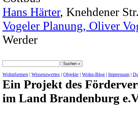
Hans Härter
, Knehdener Str
Vogeler Planung, Oliver Vo
Werder
Wohnformen
|
Wissenswertes
|
Objekte
|
Wohn-Blog
|
Impressum
|
Da
Ein Projekt des Förderver
im Land Brandenburg e.V