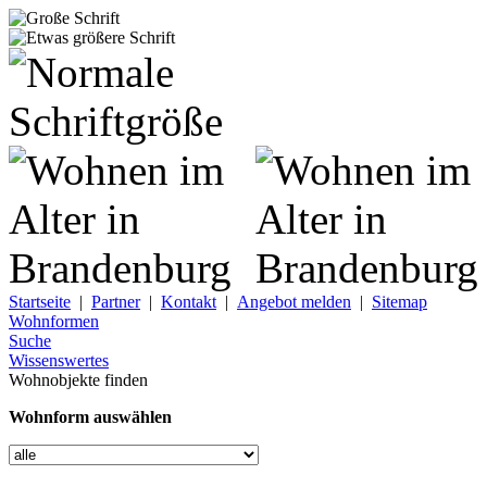
Startseite
|
Partner
|
Kontakt
|
Angebot melden
|
Sitemap
Wohnformen
Suche
Wissenswertes
Wohnobjekte finden
Wohnform auswählen