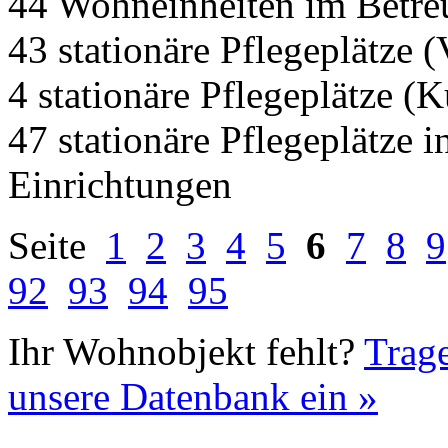
44 Wohneinheiten im Betr
43 stationäre Pflegeplätze (
4 stationäre Pflegeplätze (
47 stationäre Pflegeplätze
Einrichtungen
Seite
1
2
3
4
5
6
7
8
9
92
93
94
95
Ihr Wohnobjekt fehlt?
Trage
unsere Datenbank ein »