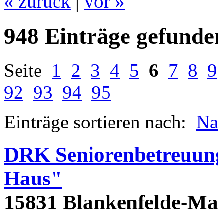
« zurück
|
vor »
948 Einträge gefunde
Seite
1
2
3
4
5
6
7
8
9
92
93
94
95
Einträge sortieren nach:
N
DRK Seniorenbetreuung
Haus"
15831 Blankenfelde-M