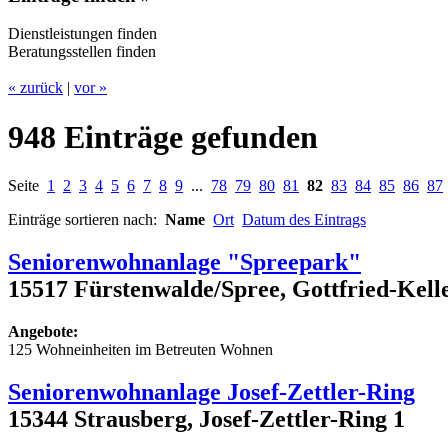
Dienstleistungen finden
Beratungsstellen finden
« zurück
|
vor »
948 Einträge gefunden
Seite
1
2
3
4
5
6
7
8
9
...
78
79
80
81
82
83
84
85
86
87
Einträge sortieren nach:
Name
Ort
Datum des Eintrags
Seniorenwohnanlage "Spreepark"
15517 Fürstenwalde/Spree, Gottfried-Kell
Angebote:
125 Wohneinheiten im Betreuten Wohnen
Seniorenwohnanlage Josef-Zettler-Ring
15344 Strausberg, Josef-Zettler-Ring 1