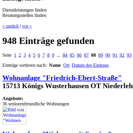
Dienstleistungen finden
Beratungsstellen finden
« zurück
|
vor »
948 Einträge gefunden
Seite
1
2
3
4
5
6
7
8
9
...
84
85
86
87
88
89
90
91
92
93
Einträge sortieren nach:
Name
Ort
Datum des Eintrags
Wohnanlage "Friedrich-Ebert-Straße"
15713 Königs Wusterhausen OT Niederlehm
Angebote:
36 seniorenfreundliche Wohnungen