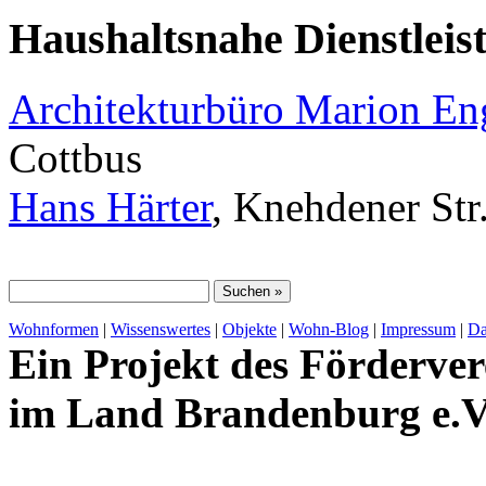
Haushaltsnahe Dienstleis
Architekturbüro Marion E
Cottbus
Hans Härter
, Knehdener Str
Wohnformen
|
Wissenswertes
|
Objekte
|
Wohn-Blog
|
Impressum
|
Da
Ein Projekt des Förderver
im Land Brandenburg e.V