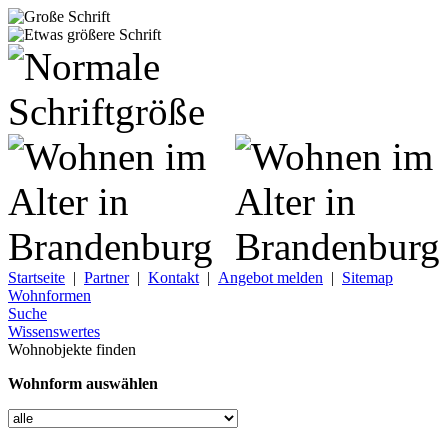
Startseite
|
Partner
|
Kontakt
|
Angebot melden
|
Sitemap
Wohnformen
Suche
Wissenswertes
Wohnobjekte finden
Wohnform auswählen