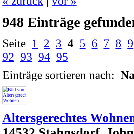
« zurück
|
vor »
948 Einträge gefunde
Seite
1
2
3
4
5
6
7
8
9
92
93
94
95
Einträge sortieren nach:
N
Altersgerechtes Wohne
14532 Stahnsdorf, John