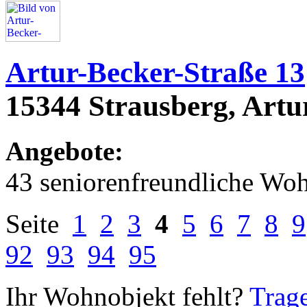
Artur-Becker-Straße 13
15344 Strausberg, Artu
Angebote:
43 seniorenfreundliche Wo
Seite
1
2
3
4
5
6
7
8
9
92
93
94
95
Ihr Wohnobjekt fehlt?
Trage