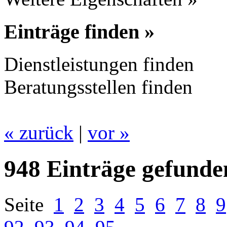
Einträge finden »
Dienstleistungen finden
Beratungsstellen finden
« zurück
|
vor »
948 Einträge gefunde
Seite
1
2
3
4
5
6
7
8
9