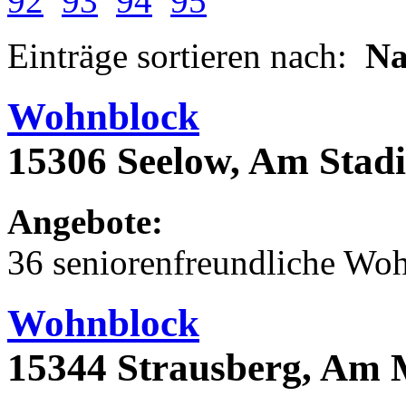
92
93
94
95
Einträge sortieren nach:
N
Wohnblock
15306 Seelow, Am Stad
Angebote:
36 seniorenfreundliche Wo
Wohnblock
15344 Strausberg, Am 