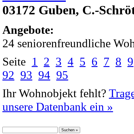
03172 Guben, C.-Schröt
Angebote:
24 seniorenfreundliche Wo
Seite
1
2
3
4
5
6
7
8
9
92
93
94
95
Ihr Wohnobjekt fehlt?
Trage
unsere Datenbank ein »