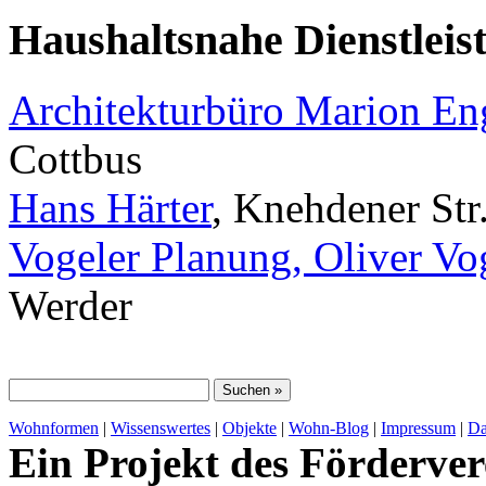
Haushaltsnahe Dienstleis
Architekturbüro Marion E
Cottbus
Hans Härter
, Knehdener Str
Vogeler Planung, Oliver Vo
Werder
Wohnformen
|
Wissenswertes
|
Objekte
|
Wohn-Blog
|
Impressum
|
Da
Ein Projekt des Förderver