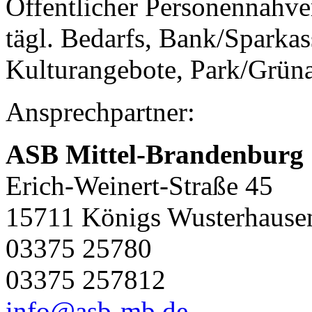
Öffentlicher Personennahve
tägl. Bedarfs, Bank/Sparkass
Kulturangebote, Park/Grüna
Ansprechpartner:
ASB Mittel-Brandenburg
Erich-Weinert-Straße 45
15711 Königs Wusterhause
03375 25780
03375 257812
info@asb-mb.de