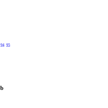
94
95
 b