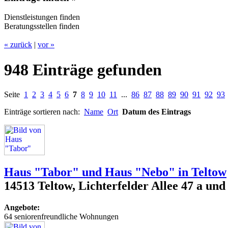
Dienstleistungen finden
Beratungsstellen finden
« zurück
|
vor »
948 Einträge gefunden
Seite
1
2
3
4
5
6
7
8
9
10
11
...
86
87
88
89
90
91
92
93
Einträge sortieren nach:
Name
Ort
Datum des Eintrags
Haus "Tabor" und Haus "Nebo" in Teltow
14513 Teltow, Lichterfelder Allee 47 a und
Angebote:
64 seniorenfreundliche Wohnungen