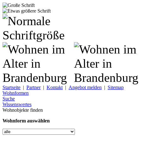
Startseite
|
Partner
|
Kontakt
|
Angebot melden
|
Sitemap
Wohnformen
Suche
Wissenswertes
Wohnobjekte finden
Wohnform auswählen