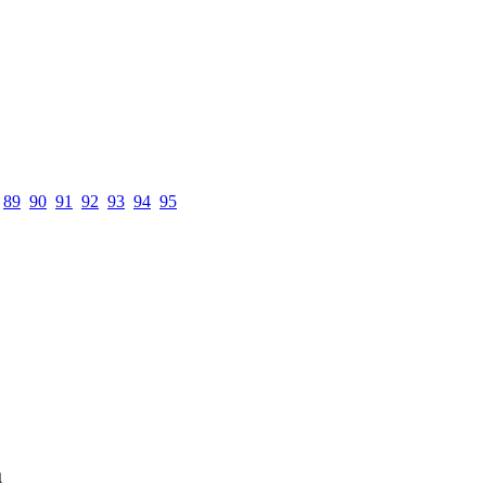
89
90
91
92
93
94
95
a