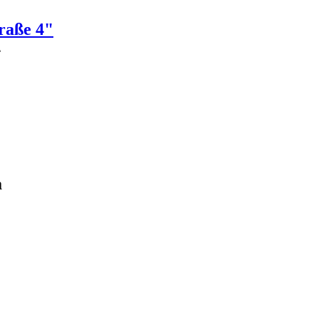
raße 4"
4
a