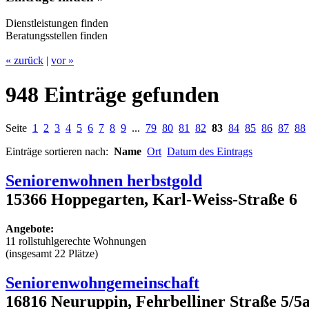
Dienstleistungen finden
Beratungsstellen finden
« zurück
|
vor »
948 Einträge gefunden
Seite
1
2
3
4
5
6
7
8
9
...
79
80
81
82
83
84
85
86
87
88
Einträge sortieren nach:
Name
Ort
Datum des Eintrags
Seniorenwohnen herbstgold
15366 Hoppegarten, Karl-Weiss-Straße 6
Angebote:
11 rollstuhlgerechte Wohnungen
(insgesamt 22 Plätze)
Seniorenwohngemeinschaft
16816 Neuruppin, Fehrbelliner Straße 5/5