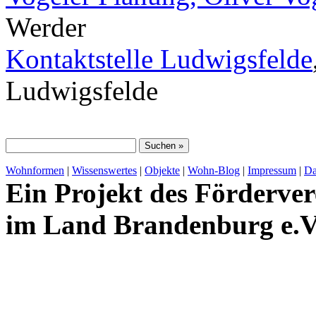
Werder
Kontaktstelle Ludwigsfelde
Ludwigsfelde
Wohnformen
|
Wissenswertes
|
Objekte
|
Wohn-Blog
|
Impressum
|
Da
Ein Projekt des Förderver
im Land Brandenburg e.V