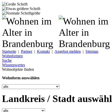
Startseite
|
Partner
|
Kontakt
|
Angebot melden
|
Sitemap
Wohnformen
Suche
Wissenswertes
Wohnobjekte finden
Wohnform auswählen
Landkreis / Stadt auswäh