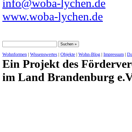
info@woba-lychen.de
www.woba-lychen.de
Wohnformen
|
Wissenswertes
|
Objekte
|
Wohn-Blog
|
Impressum
|
Da
Ein Projekt des Förderver
im Land Brandenburg e.V