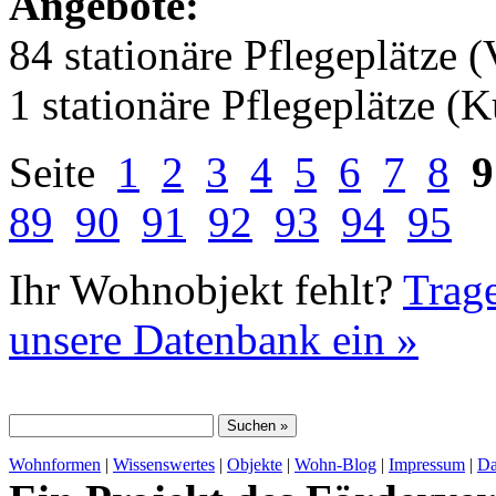
Angebote:
84 stationäre Pflegeplätze (
1 stationäre Pflegeplätze (
Seite
1
2
3
4
5
6
7
8
9
89
90
91
92
93
94
95
Ihr Wohnobjekt fehlt?
Trage
unsere Datenbank ein »
Wohnformen
|
Wissenswertes
|
Objekte
|
Wohn-Blog
|
Impressum
|
Da