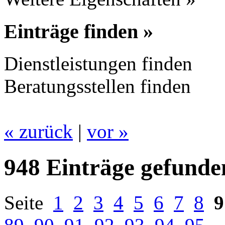
Einträge finden »
Dienstleistungen finden
Beratungsstellen finden
« zurück
|
vor »
948 Einträge gefunde
Seite
1
2
3
4
5
6
7
8
9