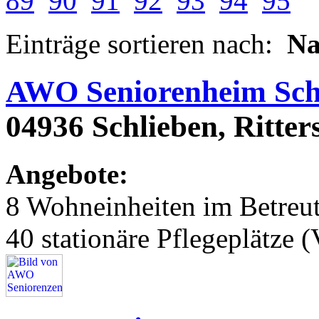
89
90
91
92
93
94
95
Einträge sortieren nach:
N
AWO Seniorenheim Sch
04936 Schlieben, Ritters
Angebote:
8 Wohneinheiten im Betre
40 stationäre Pflegeplätze (