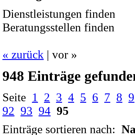
Dienstleistungen finden
Beratungsstellen finden
« zurück
| vor »
948 Einträge gefunde
Seite
1
2
3
4
5
6
7
8
9
92
93
94
95
Einträge sortieren nach:
N