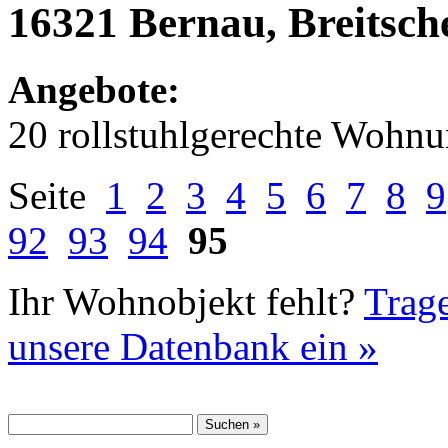
16321 Bernau, Breitsche
Angebote:
20 rollstuhlgerechte Wohn
Seite
1
2
3
4
5
6
7
8
9
92
93
94
95
Ihr Wohnobjekt fehlt?
Trage
unsere Datenbank ein »