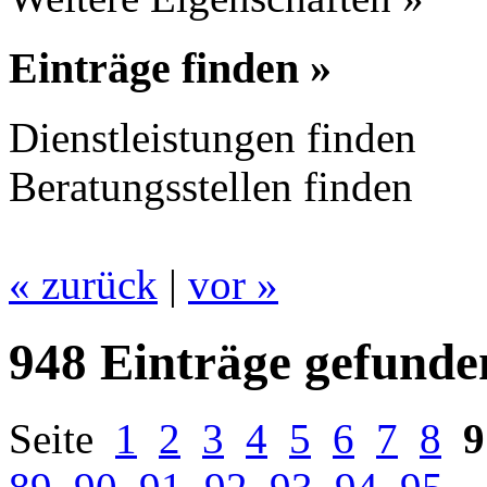
Einträge finden »
Dienstleistungen finden
Beratungsstellen finden
« zurück
|
vor »
948 Einträge gefunde
Seite
1
2
3
4
5
6
7
8
9