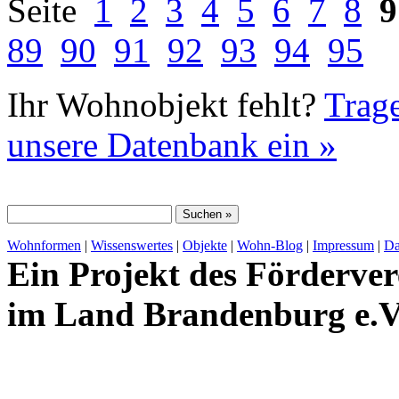
Seite
1
2
3
4
5
6
7
8
9
89
90
91
92
93
94
95
Ihr Wohnobjekt fehlt?
Trage
unsere Datenbank ein »
Wohnformen
|
Wissenswertes
|
Objekte
|
Wohn-Blog
|
Impressum
|
Da
Ein Projekt des Förderver
im Land Brandenburg e.V