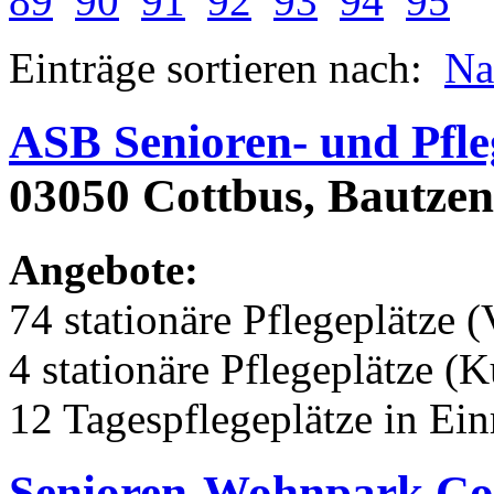
89
90
91
92
93
94
95
Einträge sortieren nach:
N
ASB Senioren- und Pfle
03050 Cottbus, Bautzen
Angebote:
74 stationäre Pflegeplätze (
4 stationäre Pflegeplätze (
12 Tagespflegeplätze in Ei
Senioren-Wohnpark C