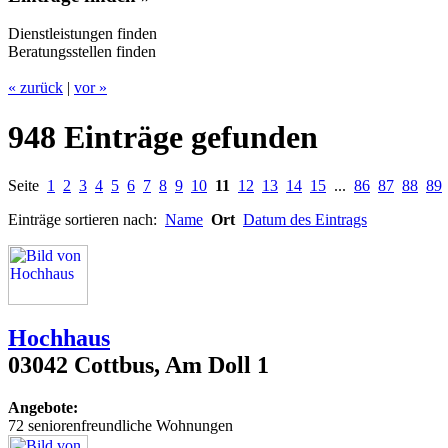
Dienstleistungen finden
Beratungsstellen finden
« zurück
|
vor »
948 Einträge gefunden
Seite
1
2
3
4
5
6
7
8
9
10
11
12
13
14
15
...
86
87
88
89
Einträge sortieren nach:
Name
Ort
Datum des Eintrags
Hochhaus
03042 Cottbus, Am Doll 1
Angebote:
72 seniorenfreundliche Wohnungen