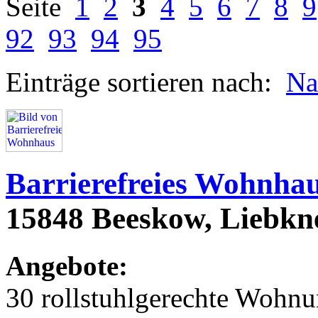
Seite
1
2
3
4
5
6
7
8
9
92
93
94
95
Einträge sortieren nach:
N
Barrierefreies Wohnha
15848 Beeskow, Liebkne
Angebote:
30 rollstuhlgerechte Wohn