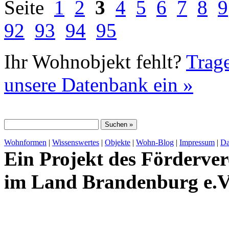
Seite
1
2
3
4
5
6
7
8
9
92
93
94
95
Ihr Wohnobjekt fehlt?
Trage
unsere Datenbank ein »
Wohnformen
|
Wissenswertes
|
Objekte
|
Wohn-Blog
|
Impressum
|
Da
Ein Projekt des Förderver
im Land Brandenburg e.V