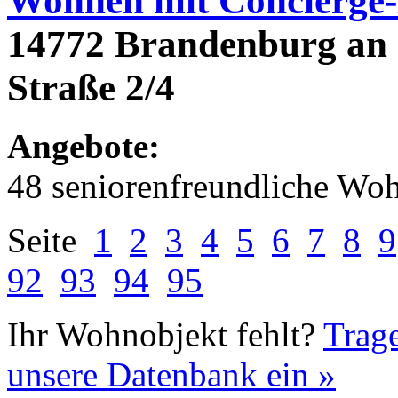
Wohnen mit Concierge-
14772 Brandenburg an
Straße 2/4
Angebote:
48 seniorenfreundliche Wo
Seite
1
2
3
4
5
6
7
8
9
92
93
94
95
Ihr Wohnobjekt fehlt?
Trage
unsere Datenbank ein »