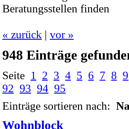
Beratungsstellen finden
« zurück
|
vor »
948 Einträge gefunde
Seite
1
2
3
4
5
6
7
8
9
92
93
94
95
Einträge sortieren nach:
N
Wohnblock