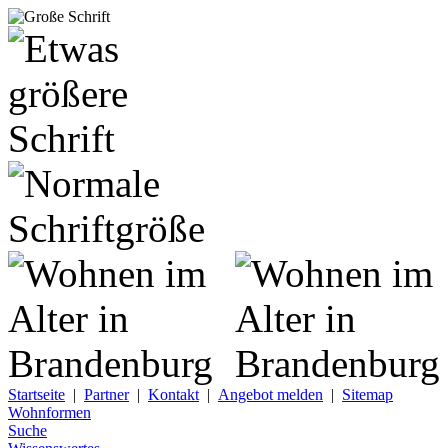
Startseite
|
Partner
|
Kontakt
|
Angebot melden
|
Sitemap
Wohnformen
Suche