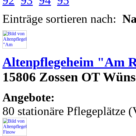
92
93
94
95
Einträge sortieren nach:
N
Altenpflegeheim "Am 
15806 Zossen OT Wüns
Angebote:
80 stationäre Pflegeplätze (