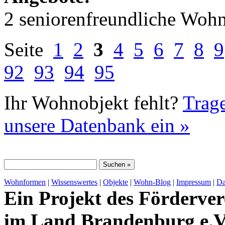
2 seniorenfreundliche Woh
Seite
1
2
3
4
5
6
7
8
9
92
93
94
95
Ihr Wohnobjekt fehlt?
Trage
unsere Datenbank ein »
Wohnformen
|
Wissenswertes
|
Objekte
|
Wohn-Blog
|
Impressum
|
Da
Ein Projekt des Förderver
im Land Brandenburg e.V