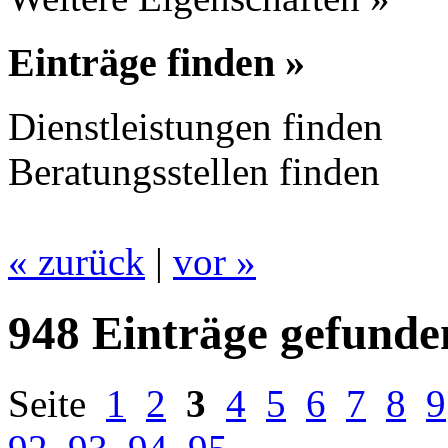
Einträge finden »
Dienstleistungen finden
Beratungsstellen finden
« zurück
|
vor »
948 Einträge gefunde
Seite
1
2
3
4
5
6
7
8
9