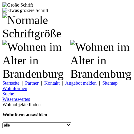
Startseite
|
Partner
|
Kontakt
|
Angebot melden
|
Sitemap
Wohnformen
Suche
Wissenswertes
Wohnobjekte finden
Wohnform auswählen