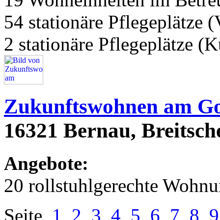
54 stationäre Pflegeplätze (
2 stationäre Pflegeplätze (
Zukunftswohnen am Go
16321 Bernau, Breitsche
Angebote:
20 rollstuhlgerechte Wohn
Seite
1
2
3
4
5
6
7
8
9