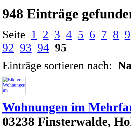
948 Einträge gefunde
Seite
1
2
3
4
5
6
7
8
9
92
93
94
95
Einträge sortieren nach:
N
Wohnungen im Mehrfam
03238 Finsterwalde, Hols