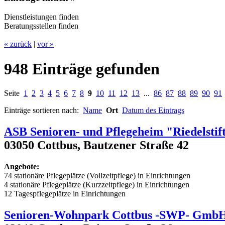
Dienstleistungen finden
Beratungsstellen finden
« zurück
|
vor »
948 Einträge gefunden
Seite
1
2
3
4
5
6
7
8
9
10
11
12
13
...
86
87
88
89
90
91
Einträge sortieren nach:
Name
Ort
Datum des Eintrags
ASB Senioren- und Pflegeheim "Riedelstif
03050 Cottbus, Bautzener Straße 42
Angebote:
74 stationäre Pflegeplätze (Vollzeitpflege) in Einrichtungen
4 stationäre Pflegeplätze (Kurzzeitpflege) in Einrichtungen
12 Tagespflegeplätze in Einrichtungen
Senioren-Wohnpark Cottbus -SWP- Gmb