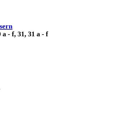
sern
 - f, 31, 31 a - f
b