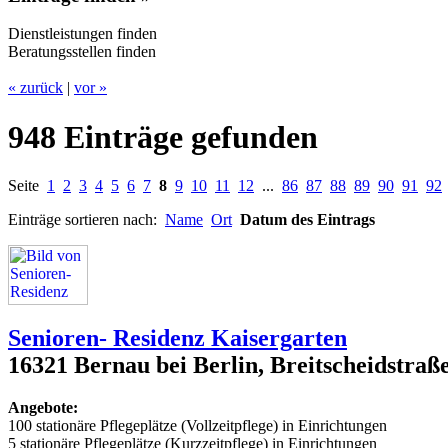
Dienstleistungen finden
Beratungsstellen finden
« zurück
|
vor »
948 Einträge gefunden
Seite
1
2
3
4
5
6
7
8
9
10
11
12
...
86
87
88
89
90
91
92
Einträge sortieren nach:
Name
Ort
Datum des Eintrags
Senioren- Residenz Kaisergarten
16321 Bernau bei Berlin, Breitscheidstraß
Angebote:
100 stationäre Pflegeplätze (Vollzeitpflege) in Einrichtungen
5 stationäre Pflegeplätze (Kurzzeitpflege) in Einrichtungen