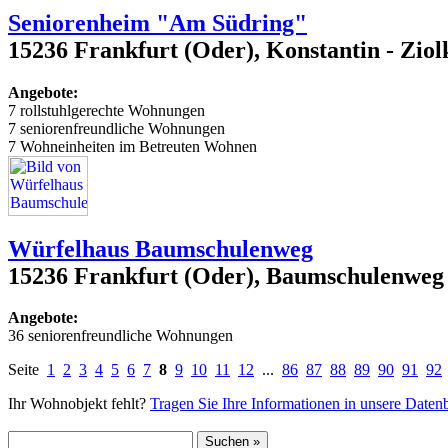
Seniorenheim "Am Südring"
15236 Frankfurt (Oder), Konstantin - Ziolk
Angebote:
7 rollstuhlgerechte Wohnungen
7 seniorenfreundliche Wohnungen
7 Wohneinheiten im Betreuten Wohnen
Würfelhaus Baumschulenweg
15236 Frankfurt (Oder), Baumschulenweg
Angebote:
36 seniorenfreundliche Wohnungen
Seite
1
2
3
4
5
6
7
8
9
10
11
12
...
86
87
88
89
90
91
92
Ihr Wohnobjekt fehlt?
Tragen Sie Ihre Informationen in unsere Daten