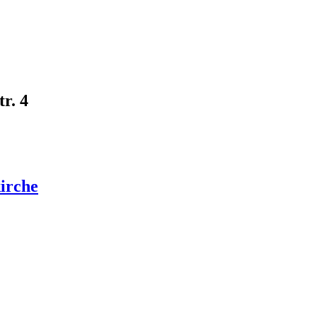
r. 4
irche