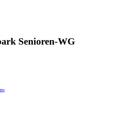
park Senioren-WG
htm