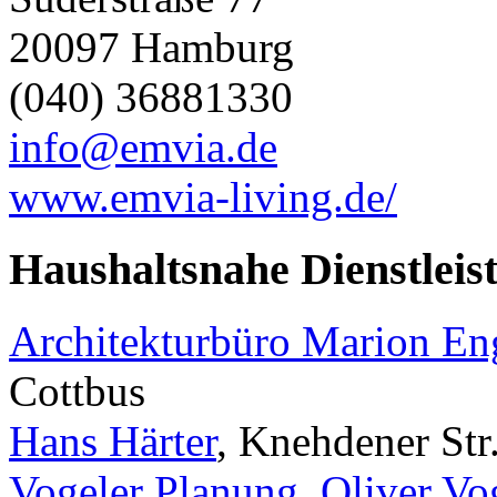
20097 Hamburg
(040) 36881330
info@emvia.de
www.emvia-living.de/
Haushaltsnahe Dienstleis
Architekturbüro Marion E
Cottbus
Hans Härter
, Knehdener Str
Vogeler Planung, Oliver Vo