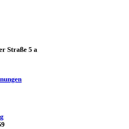
er Straße 5 a
hnungen
ug
59