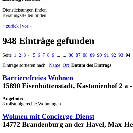
Dienstleistungen finden
Beratungsstellen finden
« zurück
|
vor »
948 Einträge gefunden
Seite
1
2
3
4
5
6
7
8
9
... ...
86
87
88
89
90
91
92
93
94
Einträge sortieren nach:
Name
Ort
Datum des Eintrags
Barrierefreies Wohnen
15890 Eisenhüttenstadt, Kastanienhof 2 a -
Angebote:
8 rollstuhlgerechte Wohnungen
Wohnen mit Concierge-Dienst
14772 Brandenburg an der Havel, Max-He