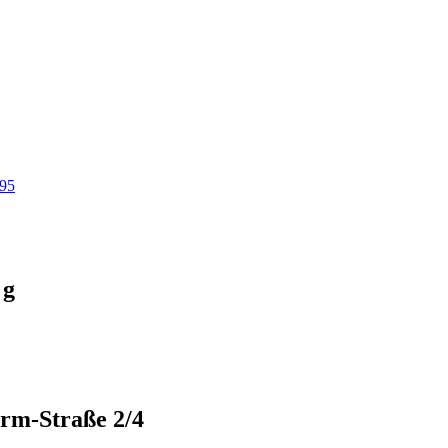
95
 g
rm-Straße 2/4