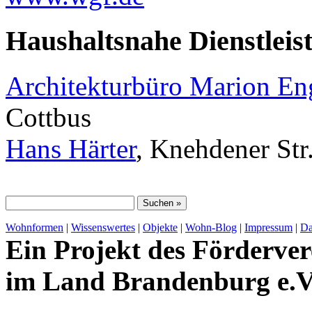
Haushaltsnahe Dienstleis
Architekturbüro Marion E
Cottbus
Hans Härter
, Knehdener Str
Wohnformen
|
Wissenswertes
|
Objekte
|
Wohn-Blog
|
Impressum
|
Da
Ein Projekt des Förderver
im Land Brandenburg e.V