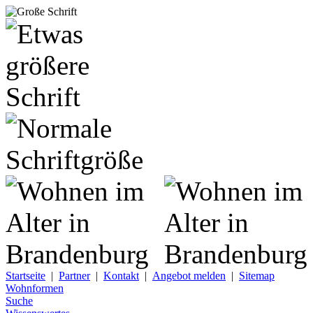
Startseite
|
Partner
|
Kontakt
|
Angebot melden
|
Sitemap
Wohnformen
Suche