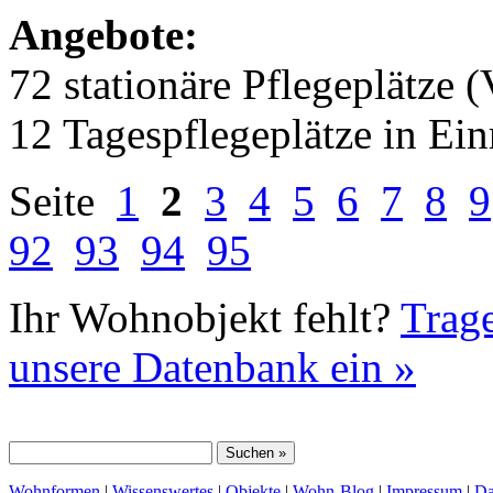
Angebote:
72 stationäre Pflegeplätze (
12 Tagespflegeplätze in Ei
Seite
1
2
3
4
5
6
7
8
9
92
93
94
95
Ihr Wohnobjekt fehlt?
Trage
unsere Datenbank ein »
Wohnformen
|
Wissenswertes
|
Objekte
|
Wohn-Blog
|
Impressum
|
Da