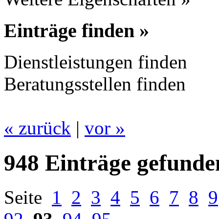
Einträge finden »
Dienstleistungen finden
Beratungsstellen finden
« zurück
|
vor »
948 Einträge gefunde
Seite
1
2
3
4
5
6
7
8
9