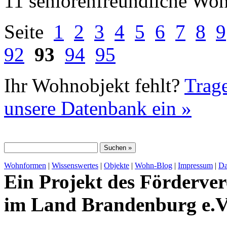
11 seniorenfreundliche Wo
Seite
1
2
3
4
5
6
7
8
9
92
93
94
95
Ihr Wohnobjekt fehlt?
Trage
unsere Datenbank ein »
Wohnformen
|
Wissenswertes
|
Objekte
|
Wohn-Blog
|
Impressum
|
Da
Ein Projekt des Förderver
im Land Brandenburg e.V