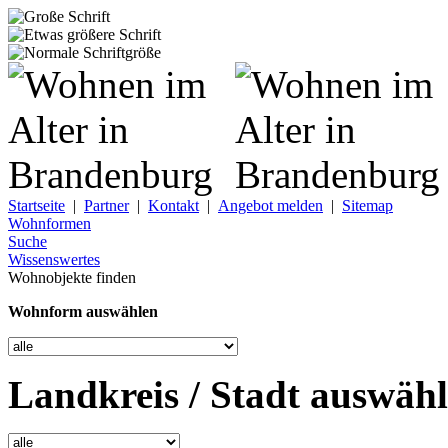
Startseite
|
Partner
|
Kontakt
|
Angebot melden
|
Sitemap
Wohnformen
Suche
Wissenswertes
Wohnobjekte finden
Wohnform auswählen
Landkreis / Stadt auswäh