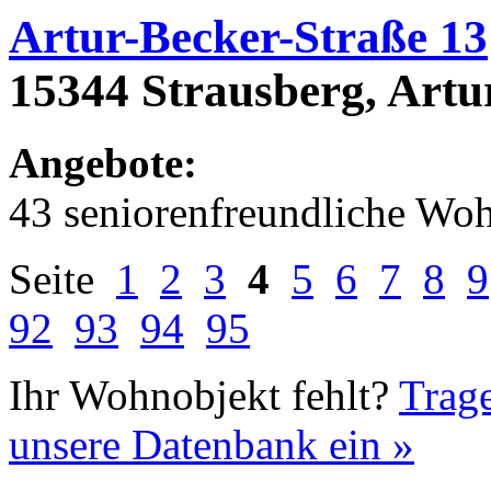
Artur-Becker-Straße 13
15344 Strausberg, Artu
Angebote:
43 seniorenfreundliche Wo
Seite
1
2
3
4
5
6
7
8
9
92
93
94
95
Ihr Wohnobjekt fehlt?
Trage
unsere Datenbank ein »