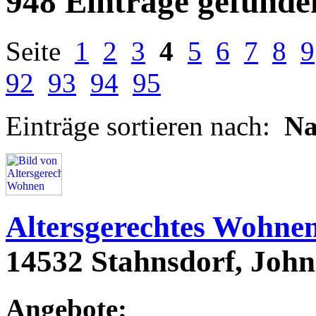
948 Einträge gefunde
Seite
1
2
3
4
5
6
7
8
9
92
93
94
95
Einträge sortieren nach:
N
Altersgerechtes Wohne
14532 Stahnsdorf, John
Angebote: