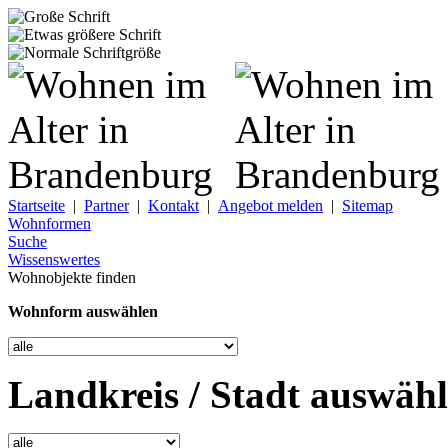
Startseite
|
Partner
|
Kontakt
|
Angebot melden
|
Sitemap
Wohnformen
Suche
Wissenswertes
Wohnobjekte finden
Wohnform auswählen
Landkreis / Stadt auswäh