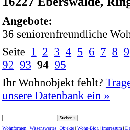
16227 Eberswalde, Ring
Angebote:
36 seniorenfreundliche Wo
Seite
1
2
3
4
5
6
7
8
9
92
93
94
95
Ihr Wohnobjekt fehlt?
Trage
unsere Datenbank ein »
Wohnformen
|
Wissenswertes
|
Objekte
|
Wohn-Blog
|
Impressum
|
Da