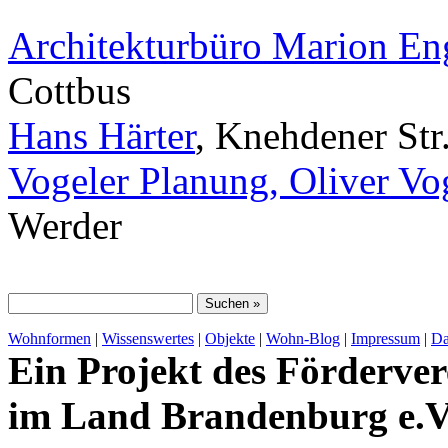
Architekturbüro Marion E
Cottbus
Hans Härter
, Knehdener Str
Vogeler Planung, Oliver Vo
Werder
Wohnformen
|
Wissenswertes
|
Objekte
|
Wohn-Blog
|
Impressum
|
Da
Ein Projekt des Förderver
im Land Brandenburg e.V