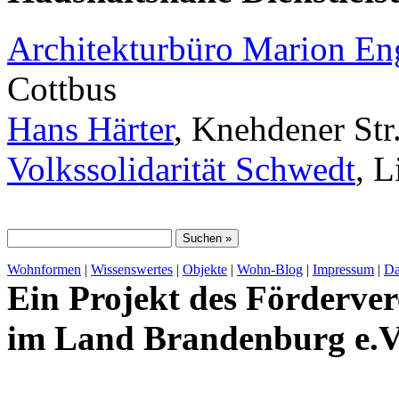
Architekturbüro Marion E
Cottbus
Hans Härter
, Knehdener Str
Volkssolidarität Schwedt
, 
Wohnformen
|
Wissenswertes
|
Objekte
|
Wohn-Blog
|
Impressum
|
Da
Ein Projekt des Förderver
im Land Brandenburg e.V