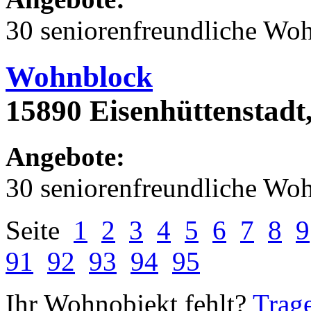
30 seniorenfreundliche Wo
Wohnblock
15890 Eisenhüttenstadt
Angebote:
30 seniorenfreundliche Wo
Seite
1
2
3
4
5
6
7
8
9
91
92
93
94
95
Ihr Wohnobjekt fehlt?
Trage