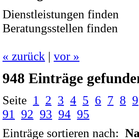
Dienstleistungen finden
Beratungsstellen finden
« zurück
|
vor »
948 Einträge gefunde
Seite
1
2
3
4
5
6
7
8
9
91
92
93
94
95
Einträge sortieren nach:
N