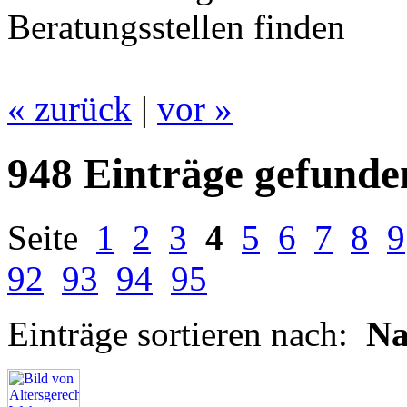
Beratungsstellen finden
« zurück
|
vor »
948 Einträge gefunde
Seite
1
2
3
4
5
6
7
8
9
92
93
94
95
Einträge sortieren nach:
N