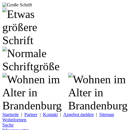
Startseite
|
Partner
|
Kontakt
|
Angebot melden
|
Sitemap
Wohnformen
Suche