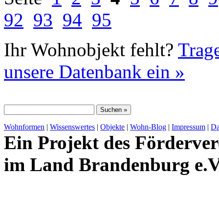
92
93
94
95
Ihr Wohnobjekt fehlt?
Trage
unsere Datenbank ein »
Wohnformen
|
Wissenswertes
|
Objekte
|
Wohn-Blog
|
Impressum
|
Da
Ein Projekt des Förderver
im Land Brandenburg e.V