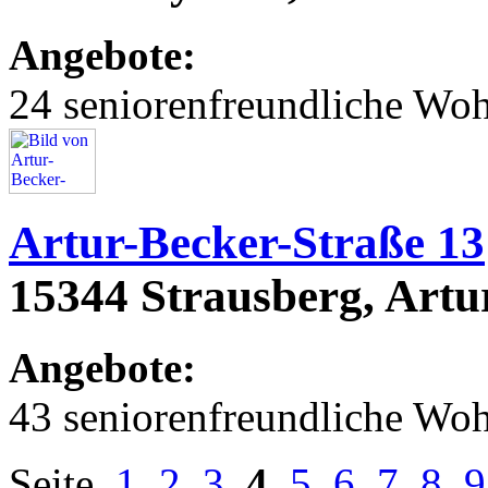
Angebote:
24 seniorenfreundliche Wo
Artur-Becker-Straße 13
15344 Strausberg, Artu
Angebote:
43 seniorenfreundliche Wo
Seite
1
2
3
4
5
6
7
8
9