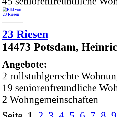
45 seniorenfreundliche Wo
23 Riesen
14473 Potsdam, Heinri
Angebote:
2 rollstuhlgerechte Wohnu
19 seniorenfreundliche Wo
2 Wohngemeinschaften
Seite
1
2
3
4
5
6
7
8
9