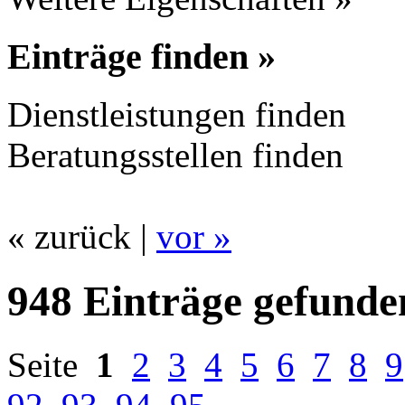
Einträge finden »
Dienstleistungen finden
Beratungsstellen finden
« zurück |
vor »
948 Einträge gefunde
Seite
1
2
3
4
5
6
7
8
9