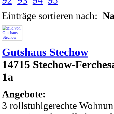
92
93
94
95
Einträge sortieren nach:
N
Gutshaus Stechow
14715 Stechow-Ferchesa
1a
Angebote:
3 rollstuhlgerechte Wohnu