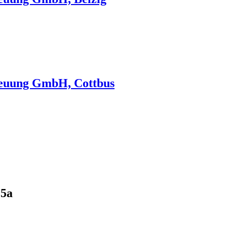
reuung GmbH, Cottbus
15a