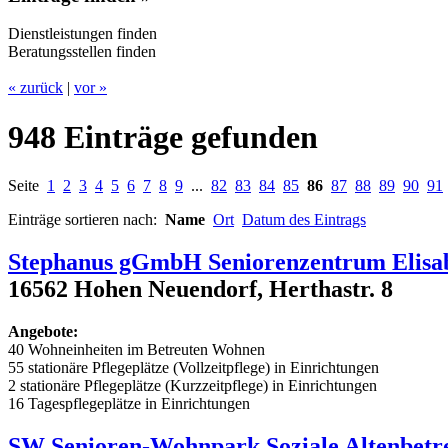
Dienstleistungen finden
Beratungsstellen finden
« zurück
|
vor »
948 Einträge gefunden
Seite
1
2
3
4
5
6
7
8
9
...
82
83
84
85
86
87
88
89
90
91
Einträge sortieren nach:
Name
Ort
Datum des Eintrags
Stephanus gGmbH Seniorenzentrum Elisa
16562 Hohen Neuendorf, Herthastr. 8
Angebote:
40 Wohneinheiten im Betreuten Wohnen
55 stationäre Pflegeplätze (Vollzeitpflege) in Einrichtungen
2 stationäre Pflegeplätze (Kurzzeitpflege) in Einrichtungen
16 Tagespflegeplätze in Einrichtungen
SW Senioren-Wohnpark Soziale Altenbet