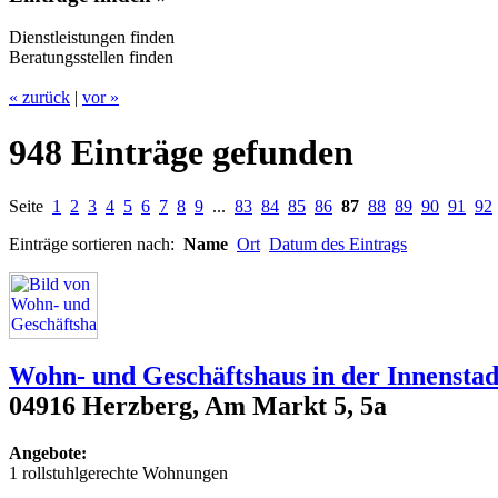
Dienstleistungen finden
Beratungsstellen finden
« zurück
|
vor »
948 Einträge gefunden
Seite
1
2
3
4
5
6
7
8
9
...
83
84
85
86
87
88
89
90
91
92
Einträge sortieren nach:
Name
Ort
Datum des Eintrags
Wohn- und Geschäftshaus in der Innenstad
04916 Herzberg, Am Markt 5, 5a
Angebote:
1 rollstuhlgerechte Wohnungen