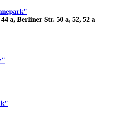
anepark"
4 a, Berliner Str. 50 a, 52, 52 a
z"
ck"