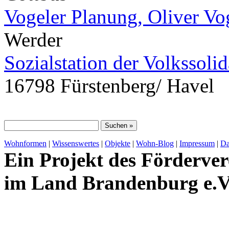
Vogeler Planung, Oliver Vo
Werder
Sozialstation der Volkssolid
16798 Fürstenberg/ Havel
Wohnformen
|
Wissenswertes
|
Objekte
|
Wohn-Blog
|
Impressum
|
Da
Ein Projekt des Förderver
im Land Brandenburg e.V