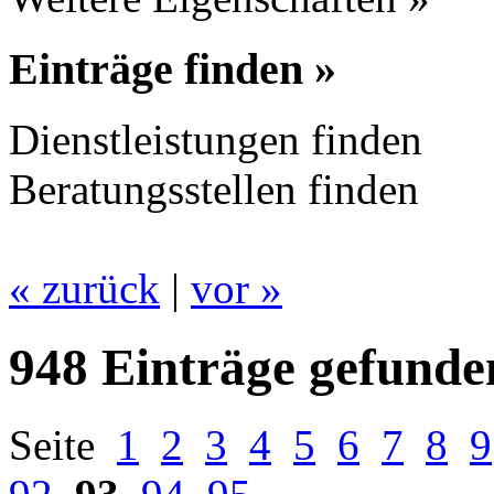
Einträge finden »
Dienstleistungen finden
Beratungsstellen finden
« zurück
|
vor »
948 Einträge gefunde
Seite
1
2
3
4
5
6
7
8
9