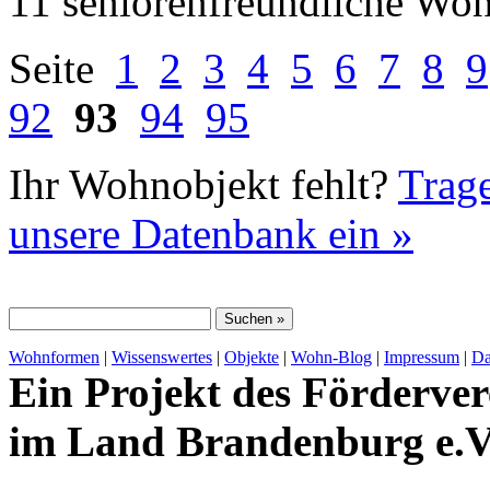
11 seniorenfreundliche Wo
Seite
1
2
3
4
5
6
7
8
9
92
93
94
95
Ihr Wohnobjekt fehlt?
Trage
unsere Datenbank ein »
Wohnformen
|
Wissenswertes
|
Objekte
|
Wohn-Blog
|
Impressum
|
Da
Ein Projekt des Förderver
im Land Brandenburg e.V