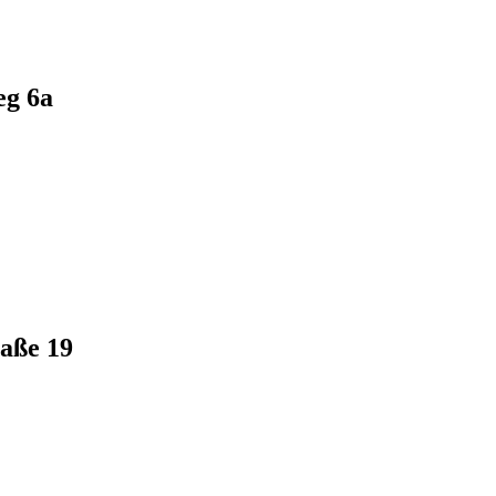
eg 6a
aße 19