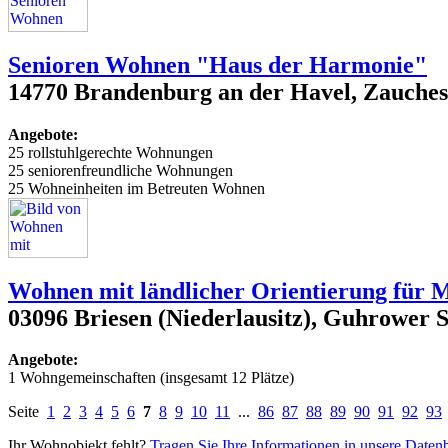
Senioren Wohnen "Haus der Harmonie"
14770 Brandenburg an der Havel, Zauches
Angebote:
25 rollstuhlgerechte Wohnungen
25 seniorenfreundliche Wohnungen
25 Wohneinheiten im Betreuten Wohnen
Wohnen mit ländlicher Orientierung für
03096 Briesen (Niederlausitz), Guhrower 
Angebote:
1 Wohngemeinschaften (insgesamt 12 Plätze)
Seite
1
2
3
4
5
6
7
8
9
10
11
...
86
87
88
89
90
91
92
93
Ihr Wohnobjekt fehlt?
Tragen Sie Ihre Informationen in unsere Daten