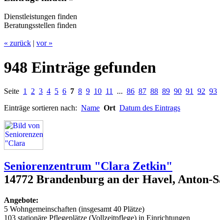
Dienstleistungen finden
Beratungsstellen finden
« zurück
|
vor »
948 Einträge gefunden
Seite
1
2
3
4
5
6
7
8
9
10
11
...
86
87
88
89
90
91
92
93
Einträge sortieren nach:
Name
Ort
Datum des Eintrags
Seniorenzentrum "Clara Zetkin"
14772 Brandenburg an der Havel, Anton-S
Angebote:
5 Wohngemeinschaften (insgesamt 40 Plätze)
103 stationäre Pflegeplätze (Vollzeitpflege) in Einrichtungen