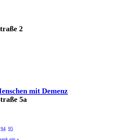
traße 2
 Menschen mit Demenz
Straße 5a
94
95
bank ein »