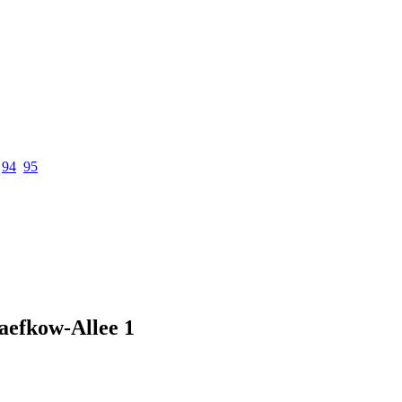
94
95
aefkow-Allee 1