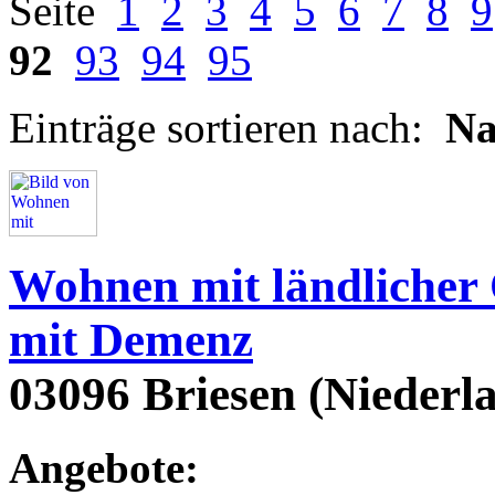
Seite
1
2
3
4
5
6
7
8
9
92
93
94
95
Einträge sortieren nach:
N
Wohnen mit ländlicher
mit Demenz
03096 Briesen (Niederl
Angebote: