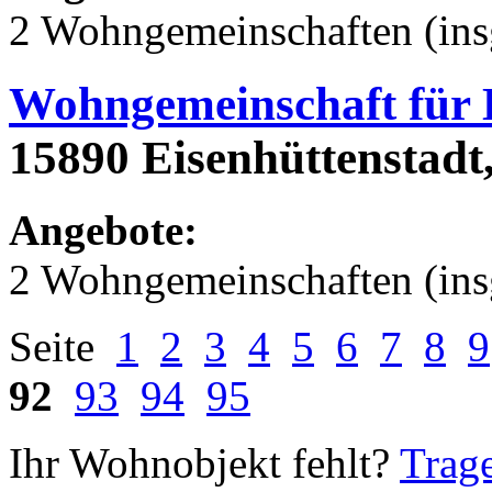
2 Wohngemeinschaften (ins
Wohngemeinschaft für
15890 Eisenhüttenstadt,
Angebote:
2 Wohngemeinschaften (ins
Seite
1
2
3
4
5
6
7
8
9
92
93
94
95
Ihr Wohnobjekt fehlt?
Trage